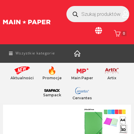
0
Wszystkie kategorie
Aktualności
Promocje
Main Paper
Artix
Home
/ teczki i segregatory
zakreslacze
koszulki na dokumenty
Sampack
Cervantes