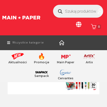
0
Wszystkie kategorie
Home
/ MP
Aktualności
Promocje
Main Paper
Artix
Sampack
Cervantes