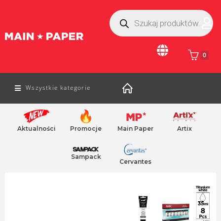
0
Wszystkie kategorie
Aktualności
Promocje
Main Paper
Artix
Home
/
sztuka piękna
/ farba akrylowa
deska kreslarska
Farby do szkła i cermiki
Sampack
Cervantes