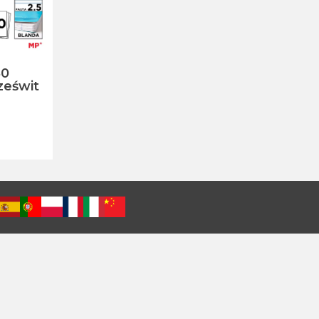
80
ześwit