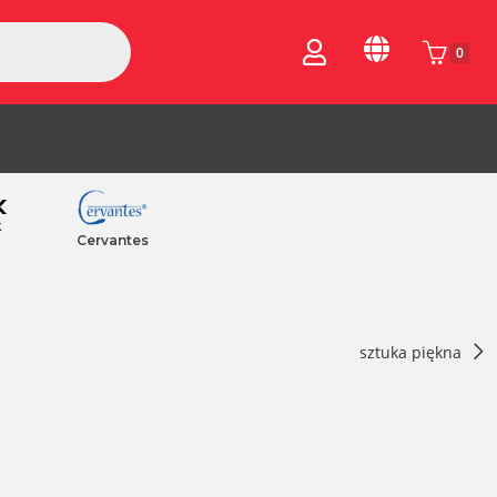
0
k
Cervantes
sztuka piękna