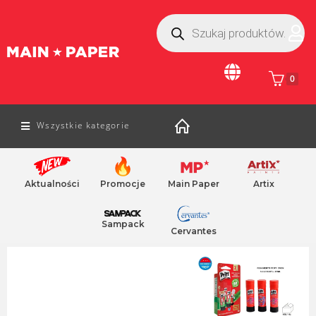
0
Wszystkie kategorie
Aktualności
Promocje
Main Paper
Artix
Home
/
Materiały Piśmiennicze
/ PRITT LOCTITE
Pleacaki i piórniki
przybornik na biurko
Sampack
Cervantes