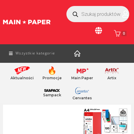
0
Wszystkie kategorie
Aktualności
Promocje
Main Paper
Artix
Home
/
hiszpański zeszyt
/ notatnik z plastikowa okladka
hiszpański zeszyt
NOTATNIKI W MIĘKKIEJ OKŁADCE
Sampack
Cervantes