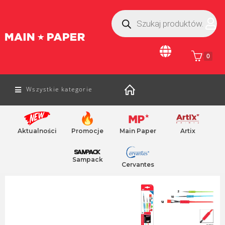
0
Wszystkie kategorie
Aktualności
Promocje
Main Paper
Artix
Home
/
farby dla dzieci
/ fartuch do malowania dzieciecy
farba gwaszowa studencka
klej z brokatem
Sampack
Cervantes