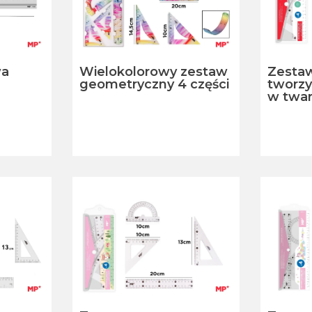
wa
Wielokolorowy zestaw
Zestaw 
geometryczny 4 części
tworz
w twar