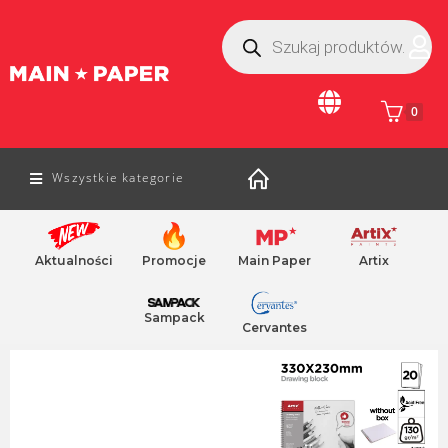
0
Wszystkie kategorie
Aktualności
Promocje
Main Paper
Artix
Home
/
sztuka piękna
/ blok do rysowania i malarstwa
akcesoria artystyczne
deska kreslarska
Sampack
Cervantes