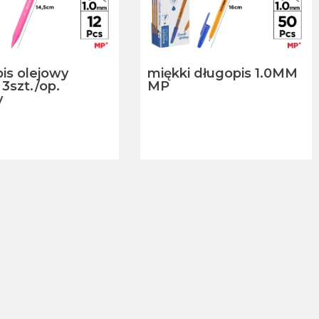
is olejowy
miękki długopis 1.0MM
3szt./op.
MP
y