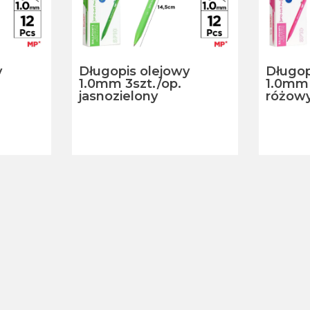
y
Długopis olejowy
Długop
1.0mm 3szt./op.
1.0mm 
jasnozielony
różow