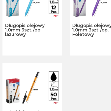
Długopis olejowy
Długopis olejow
1.0mm 3szt./op.
1.0mm 3szt./op.
lazurowy
Foletowy