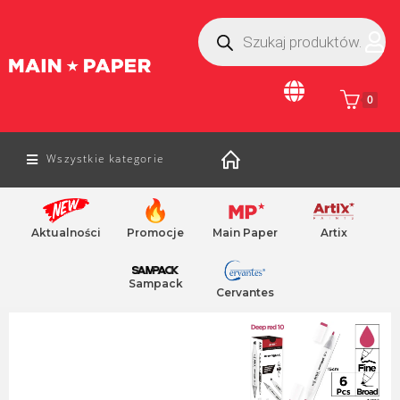
0
Wszystkie kategorie
Aktualności
Promocje
Main Paper
Artix
Home
/
sztuka piękna
/ markery kreatywne
Farby do szkła i cermiki
paleta farb
Sampack
Cervantes