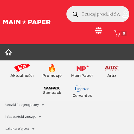
0
Aktualności
Promocje
Main Paper
Artix
farby dla dzieci
Sampack
artykuły piśmiennicze
Cervantes
teczki i segregatory
hiszpański zeszyt
sztuka piękna