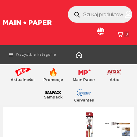
0
Wszystkie kategorie
Aktualności
Promocje
Main Paper
Artix
Home
/
sztuka piękna
/ pedzle
paleta farb
sztalugi
Sampack
Cervantes